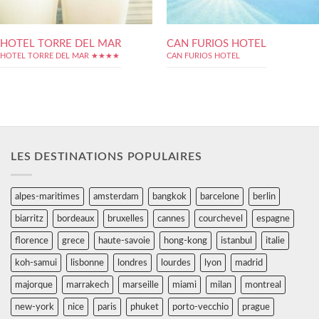
HOTEL TORRE DEL MAR
CAN FURIOS HOTEL
HOTEL TORRE DEL MAR ★★★★
CAN FURIOS HOTEL
LES DESTINATIONS POPULAIRES
alpes-maritimes
amsterdam
bangkok
barcelone
berlin
biarritz
bordeaux
bruxelles
cannes
courchevel
espagne
florence
grece
haute-savoie
hong-kong
istanbul
italie
koh-samui
lisbonne
londres
lourdes
lyon
madrid
majorque
marrakech
marseille
miami
milan
montreal
new-york
nice
paris
phuket
porto-vecchio
prague