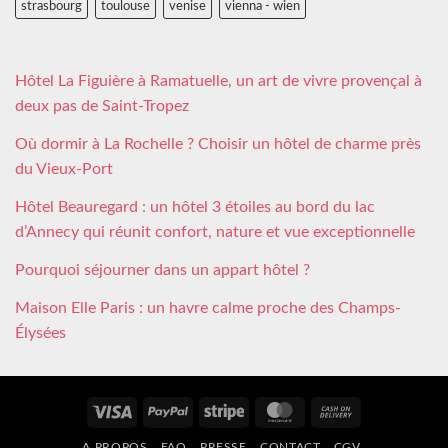
strasbourg
toulouse
venise
vienna - wien
Hôtel La Figuière à Ramatuelle, un art de vivre provençal à
deux pas de Saint-Tropez
Où dormir à La Rochelle ? Choisir un hôtel de charme près
du Vieux-Port
Hôtel Beauregard : un hôtel 3 étoiles au bord du lac
d’Annecy qui réunit confort, nature et vue exceptionnelle
Pourquoi séjourner dans un appart hôtel ?
Maison Elle Paris : un havre calme proche des Champs-
Élysées
Visa
PayPal
Stripe
MasterCard
Cash
On
A PROPOS
FAQ
PRESSE
CONTACT
CGV