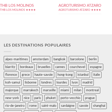
THB LOS MOLINOS
AGROTURISMO ATZARO
THB LOS MOLINOS ★★★★
AGROTURISMO ATZARO ★★★★
LES DESTINATIONS POPULAIRES
alpes-maritimes
amsterdam
bangkok
barcelone
berlin
biarritz
bordeaux
bruxelles
cannes
courchevel
espagne
florence
grece
haute-savoie
hong-kong
istanbul
italie
koh-samui
lisbonne
londres
lourdes
lyon
madrid
majorque
marrakech
marseille
miami
milan
montreal
new-york
nice
paris
phuket
porto-vecchio
prague
rio-de-janeiro
rome
saint-malo
sardaigne
savoie
shanghai