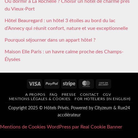
Où dormir à La Rochelle ? Choisir un hôtel de charme près
du Vieux-Port
Hôtel Beauregard : un hôtel 3 étoiles au bord du lac
d’Annecy qui réunit confort, nature et vue exceptionnelle
Pourquoi séjourner dans un appart hôtel ?
Maison Elle Paris : un havre calme proche des Champs-
Élysées
Visa
PayPal
Stripe
MasterCard
Cash
On
A PROPOS
FAQ
PRESSE
CONTACT
CGV
Delivery
MENTIONS LÉGALES & COOKIES
FOR HOTELIERS (IN ENGLISH)
Copyright 2025 © Hôtels Privés. Powered by
Cityzeum
&
Rue24
accélérateur
Mentions de Cookies WordPress par Real Cookie Banner