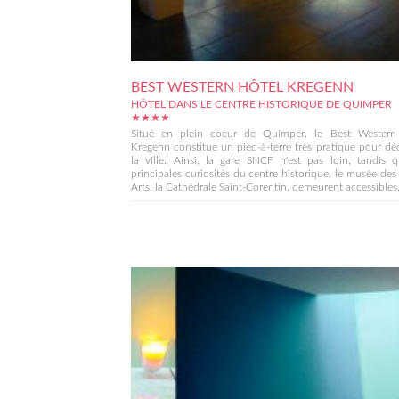
BEST WESTERN HÔTEL KREGENN
HÔTEL DANS LE CENTRE HISTORIQUE DE QUIMPER
★★★★
Situé en plein coeur de Quimper, le Best Western
Kregenn constitue un pied-à-terre très pratique pour dé
la ville. Ainsi, la gare SNCF n'est pas loin, tandis 
principales curiosités du centre historique, le musée de
Arts, la Cathédrale Saint-Corentin, demeurent accessibles.