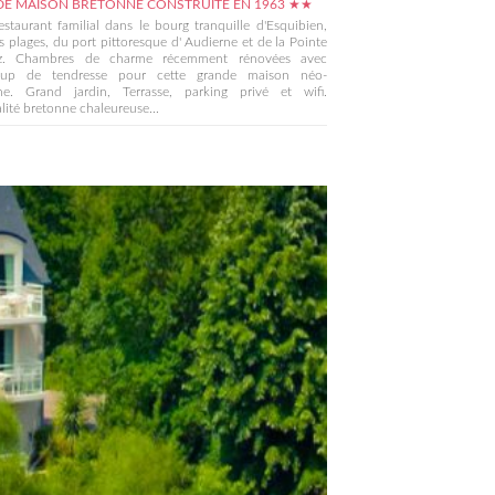
E MAISON BRETONNE CONSTRUITE EN 1963 ★★
estaurant familial dans le bourg tranquille d'Esquibien,
s plages, du port pittoresque d' Audierne et de la Pointe
z. Chambres de charme récemment rénovées avec
oup de tendresse pour cette grande maison néo-
ne. Grand jardin, Terrasse, parking privé et wifi.
lité bretonne chaleureuse...