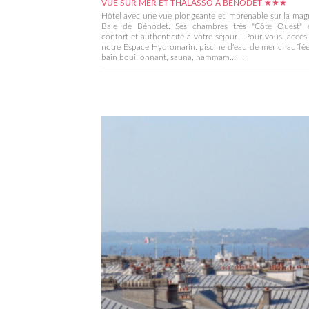
VUE SUR MER ET THALASSO À BÉNODET ★★★
Hôtel avec une vue plongeante et imprenable sur la mag
Baie de Bénodet. Ses chambres très "Côte Ouest" o
confort et authenticité à votre séjour ! Pour vous, accès 
notre Espace Hydromarin: piscine d'eau de mer chauffé
bain bouillonnant, sauna, hammam.......