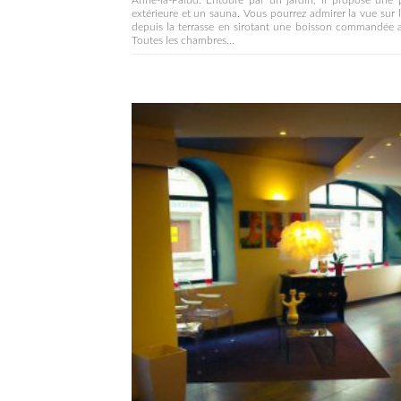
Anne-la-Palud. Entouré par un jardin, il propose une 
extérieure et un sauna. Vous pourrez admirer la vue sur 
depuis la terrasse en sirotant une boisson commandée 
Toutes les chambres...