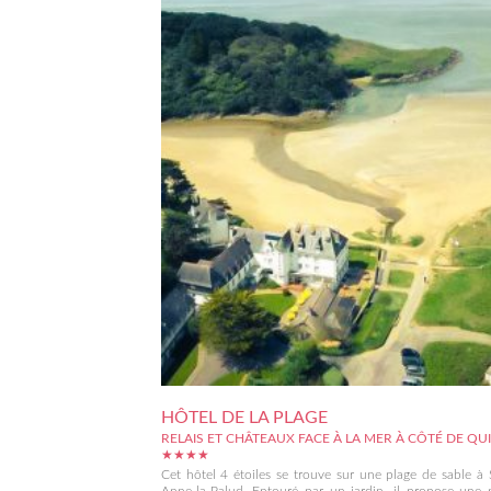
HÔTEL DE LA PLAGE
RELAIS ET CHÂTEAUX FACE À LA MER À CÔTÉ DE QU
★★★★
Cet hôtel 4 étoiles se trouve sur une plage de sable à 