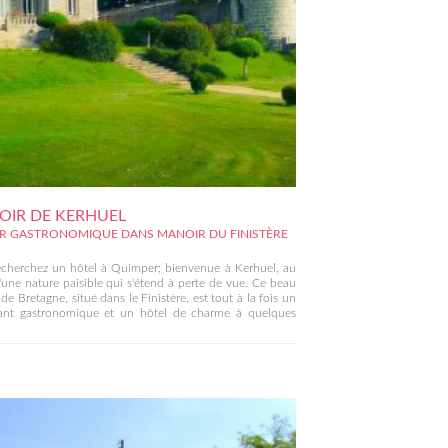
IR DE KERHUEL
R GASTRONOMIQUE DANS MANOIR DU FINISTÈRE
echerchez un hôtel à Quimper; bienvenue à Kerhuel, au
une nature paisible qui s'étend à perte de vue. Ce beau
de Bretagne, situé dans le Finistère, est tout à la fois un
rant gastronomique et un hôtel de charme à quelques