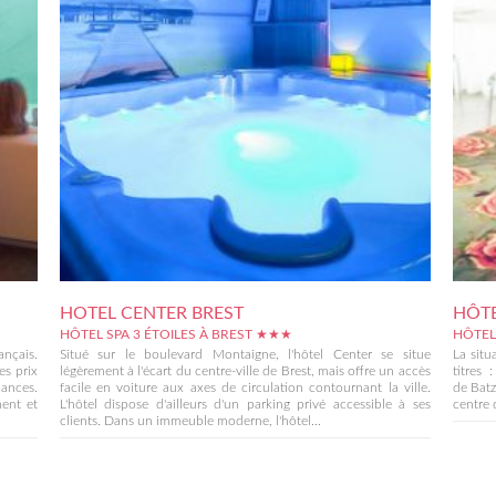
HOTEL CENTER BREST
HÔTE
HÔTEL SPA 3 ÉTOILES À BREST ★★★
HÔTEL
ançais.
Situé sur le boulevard Montaigne, l'hôtel Center se situe
La situ
es prix
légèrement à l'écart du centre-ville de Brest, mais offre un accès
titres 
cances.
facile en voiture aux axes de circulation contournant la ville.
de Batz
ment et
L'hôtel dispose d'ailleurs d'un parking privé accessible à ses
centre 
clients. Dans un immeuble moderne, l'hôtel...