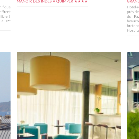
MANOIR DES INDES À QUIMPER ★★★★
GRAND
nifique
Hôtel-r
ffrent
près de
libre à
du Ra
e à 32°
beauc
breton
Hospita