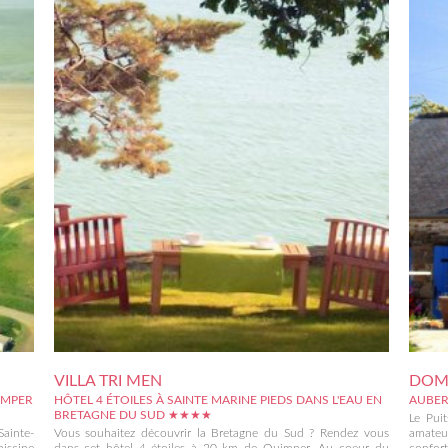
VILLA TRI MEN
DOMA
IMPER
HÔTEL 4 ÉTOILES À SAINTE MARINE PIEDS DANS L'EAU EN
AUBER
BRETAGNE DU SUD ★★★★
Le Pui
Sainte-
Vous souhaitez découvrir la Bretagne du Sud ? Rendez vous
amateu