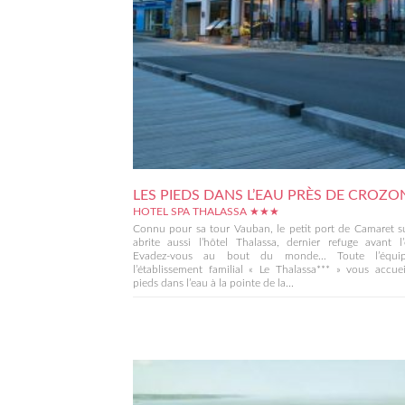
LES PIEDS DANS L’EAU PRÈS DE CROZON
HOTEL SPA THALASSA ★★★
Connu pour sa tour Vauban, le petit port de Camaret s
abrite aussi l’hôtel Thalassa, dernier refuge avant l
Evadez-vous au bout du monde… Toute l’équi
l’établissement familial « Le Thalassa*** » vous accuei
pieds dans l’eau à la pointe de la...