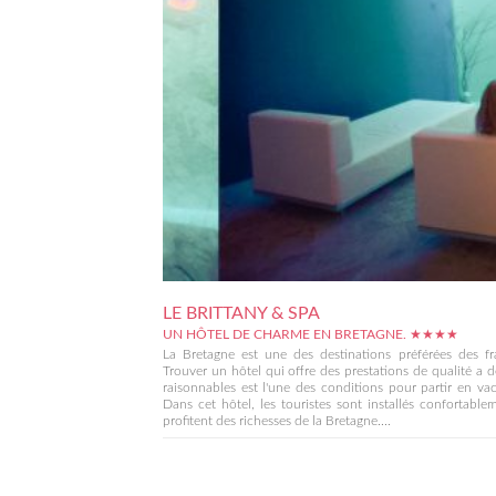
LE BRITTANY & SPA
UN HÔTEL DE CHARME EN BRETAGNE. ★★★★
La Bretagne est une des destinations préférées des fr
Trouver un hôtel qui offre des prestations de qualité a d
raisonnables est l'une des conditions pour partir en va
Dans cet hôtel, les touristes sont installés confortable
profitent des richesses de la Bretagne....