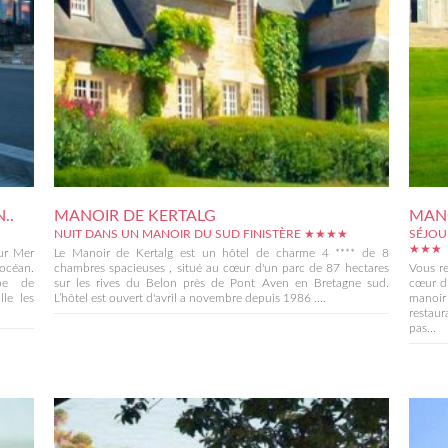
..
MANOIR DE KERTALG
MANO
NUIT DANS UN MANOIR DU SUD FINISTÈRE ★★★★
SÉJOU
★★★
ur Mer
Le Manoir de Kertalg est un hôtel de charme 4 **** de 8
’océan.
chambres spacieuses , situé au cœur d'un parc de 87 hectares
Vous r
pe de
sur les rives du Belon près de Pont Aven en Bretagne sud.
cœur d'
lle les
L’hôtel est ouvert d'avril a novembre depuis 1986 ....
manoir 
restau
pas...