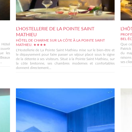
L’HOSTELLERIE DE LA POINTE SAINT
L’HÔ
MATHIEU
PROFI
BEL É
HÔTEL DE CHARME SUR LA CÔTE À LA POINTE SAINT
 Hôtel
Que ce 
MATHIEU. ★★★★
couvrir
Patrick
L'Hostellerie de La Pointe Saint Mathieu mise sur le bien-être et
que les
du mag
le dépaysement pour faire passer un séjour placé sous le signe
s Beaux
raisons
de la détente à ses visiteurs. Situé à la Pointe Saint Mathieu, sur
..
ses clie
la côte bretonne, ses chambres modernes et confortables
donnent directement...