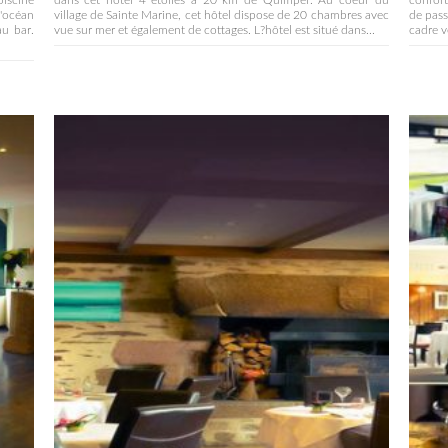
piscine
dans cet hôtel 4 étoiles à 20 km de Quimper. Au coeur du
confort
l'océan
village de Sainte Marine, cet hôtel dispose de 20 chambres avec
de pass
au bar.
vue sur mer et également de cottages. L?hôtel est situé dans...
cadre v