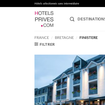
Passer
Hôtels sélectionnés sans intermédiaire
au
contenu
DESTINATION
FRANCE
/
BRETAGNE
/
FINISTERE
FILTRER