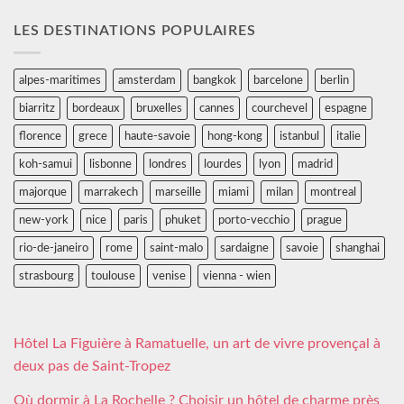
LES DESTINATIONS POPULAIRES
alpes-maritimes
amsterdam
bangkok
barcelone
berlin
biarritz
bordeaux
bruxelles
cannes
courchevel
espagne
florence
grece
haute-savoie
hong-kong
istanbul
italie
koh-samui
lisbonne
londres
lourdes
lyon
madrid
majorque
marrakech
marseille
miami
milan
montreal
new-york
nice
paris
phuket
porto-vecchio
prague
rio-de-janeiro
rome
saint-malo
sardaigne
savoie
shanghai
strasbourg
toulouse
venise
vienna - wien
Hôtel La Figuière à Ramatuelle, un art de vivre provençal à
deux pas de Saint-Tropez
Où dormir à La Rochelle ? Choisir un hôtel de charme près