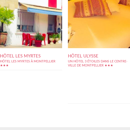
HÔTEL LES MYRTES
HÔTEL ULYSSE
HÔTEL LES MYRTES À MONTPELLIER
UN HÔTEL 3 ÉTOILES DANS LE CENTRE-
★★★
VILLE DE MONTPELLIER ★★★
L?hôtel Ulysse Montpellier est un
établissement qui prouve d?emblée la
présence des 3 étoiles sur son enseigne.
Des chambres spacieuses aux décors boisés
donnent immédiatement le ton sur un
confort et une ambiance chaleureuse. Très
bien situé, l?hôtel Ulysse Montpellier se
trouve à deux rues...