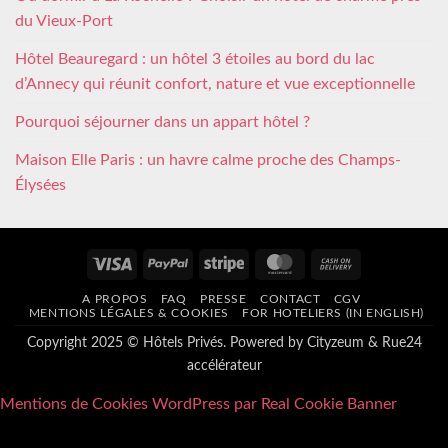
du Vieux-Port
Hôtel Beauregard : un hôtel 3 étoiles au bord du lac
d’Annecy qui réunit confort, nature et vue exceptionnelle
Pourquoi séjourner dans un appart hôtel ?
Maison Elle Paris : un havre calme proche des Champs-
Élysées
Visa
PayPal
Stripe
MasterCard
Cash
On
A PROPOS
FAQ
PRESSE
CONTACT
CGV
Delivery
MENTIONS LÉGALES & COOKIES
FOR HOTELIERS (IN ENGLISH)
Copyright 2025 © Hôtels Privés. Powered by
Cityzeum
&
Rue24
accélérateur
Mentions de Cookies WordPress par Real Cookie Banner