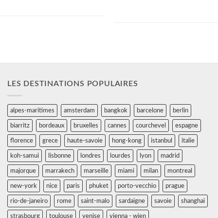
à proximité, vous vous déplacez aisément
moderne, l’hôtel Kleber offre la climatisation,
vers les plus beaux sites...
des chambres, l'internet, l'écran plat grande
taille,...
LES DESTINATIONS POPULAIRES
alpes-maritimes
amsterdam
bangkok
barcelone
berlin
biarritz
bordeaux
bruxelles
cannes
courchevel
espagne
florence
grece
haute-savoie
hong-kong
istanbul
italie
koh-samui
lisbonne
londres
lourdes
lyon
madrid
majorque
marrakech
marseille
miami
milan
montreal
new-york
nice
paris
phuket
porto-vecchio
prague
rio-de-janeiro
rome
saint-malo
sardaigne
savoie
shanghai
strasbourg
toulouse
venise
vienna - wien