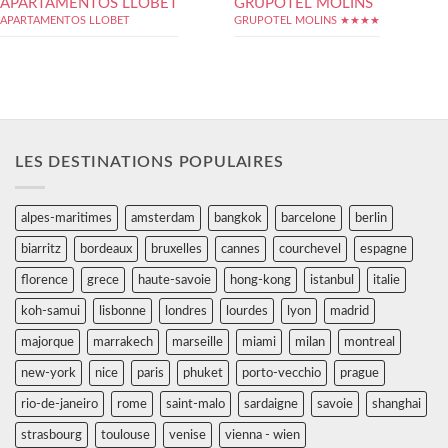
APARTAMENTOS LLOBET
GRUPOTEL MOLINS
APARTAMENTOS LLOBET
GRUPOTEL MOLINS ★★★★
LES DESTINATIONS POPULAIRES
alpes-maritimes
amsterdam
bangkok
barcelone
berlin
biarritz
bordeaux
bruxelles
cannes
courchevel
espagne
florence
grece
haute-savoie
hong-kong
istanbul
italie
koh-samui
lisbonne
londres
lourdes
lyon
madrid
majorque
marrakech
marseille
miami
milan
montreal
new-york
nice
paris
phuket
porto-vecchio
prague
rio-de-janeiro
rome
saint-malo
sardaigne
savoie
shanghai
strasbourg
toulouse
venise
vienna - wien