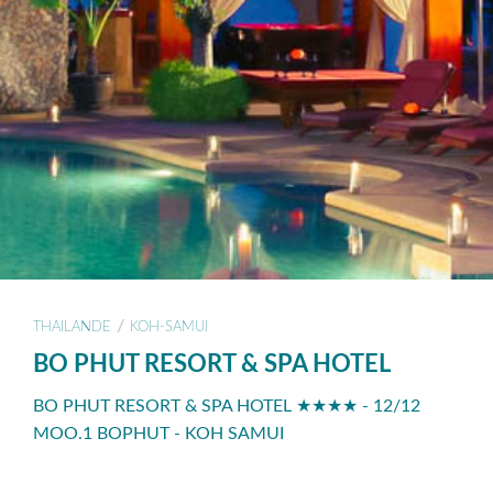
/
THAILANDE
KOH-SAMUI
BO PHUT RESORT & SPA HOTEL
BO PHUT RESORT & SPA HOTEL ★★★★ - 12/12
MOO.1 BOPHUT - KOH SAMUI