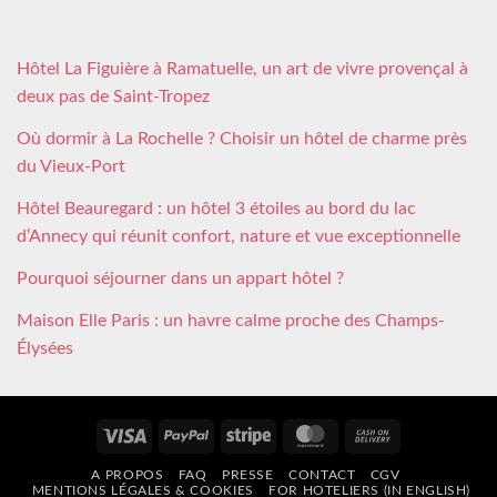
Hôtel La Figuière à Ramatuelle, un art de vivre provençal à
deux pas de Saint-Tropez
Où dormir à La Rochelle ? Choisir un hôtel de charme près
du Vieux-Port
Hôtel Beauregard : un hôtel 3 étoiles au bord du lac
d’Annecy qui réunit confort, nature et vue exceptionnelle
Pourquoi séjourner dans un appart hôtel ?
Maison Elle Paris : un havre calme proche des Champs-
Élysées
Visa
PayPal
Stripe
MasterCard
Cash
On
A PROPOS
FAQ
PRESSE
CONTACT
CGV
Delivery
MENTIONS LÉGALES & COOKIES
FOR HOTELIERS (IN ENGLISH)