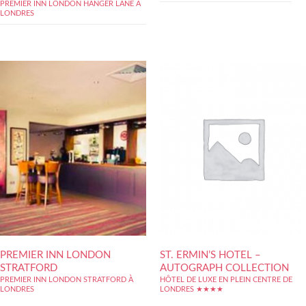
PREMIER INN LONDON HANGER LANE À
LONDRES
PREMIER INN LONDON
ST. ERMIN’S HOTEL –
STRATFORD
AUTOGRAPH COLLECTION
PREMIER INN LONDON STRATFORD À
HÔTEL DE LUXE EN PLEIN CENTRE DE
LONDRES
LONDRES ★★★★
Ouvert depuis quelques années seulement,
Hôtel de charme, tout confort au centre de