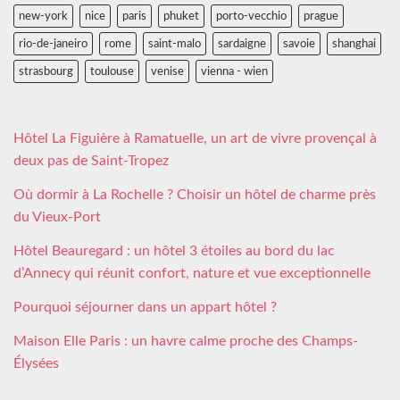
new-york
nice
paris
phuket
porto-vecchio
prague
rio-de-janeiro
rome
saint-malo
sardaigne
savoie
shanghai
strasbourg
toulouse
venise
vienna - wien
Hôtel La Figuière à Ramatuelle, un art de vivre provençal à
deux pas de Saint-Tropez
Où dormir à La Rochelle ? Choisir un hôtel de charme près
du Vieux-Port
Hôtel Beauregard : un hôtel 3 étoiles au bord du lac
d’Annecy qui réunit confort, nature et vue exceptionnelle
Pourquoi séjourner dans un appart hôtel ?
Maison Elle Paris : un havre calme proche des Champs-
Élysées