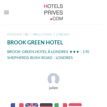
Passer
au
contenu
/
/
ROYAUME-UNI
ANGLETERRE
LONDRES
BROOK GREEN HOTEL
BROOK GREEN HOTEL À LONDRES ★★★ - 170
SHEPHERDS BUSH ROAD - LONDRES
julien