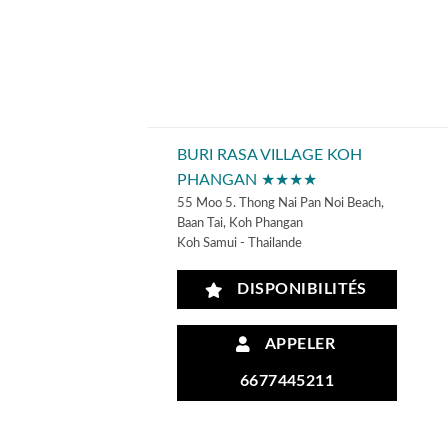
BURI RASA VILLAGE KOH
PHANGAN ★★★★
55 Moo 5. Thong Nai Pan Noi Beach,
Baan Tai, Koh Phangan
Koh Samui - Thailande
DISPONIBILITÉS
APPELER
6677445211