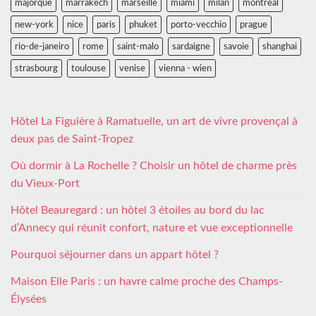
majorque
marrakech
marseille
miami
milan
montreal
new-york
nice
paris
phuket
porto-vecchio
prague
rio-de-janeiro
rome
saint-malo
sardaigne
savoie
shanghai
strasbourg
toulouse
venise
vienna - wien
Hôtel La Figuière à Ramatuelle, un art de vivre provençal à
deux pas de Saint-Tropez
Où dormir à La Rochelle ? Choisir un hôtel de charme près
du Vieux-Port
Hôtel Beauregard : un hôtel 3 étoiles au bord du lac
d’Annecy qui réunit confort, nature et vue exceptionnelle
Pourquoi séjourner dans un appart hôtel ?
Maison Elle Paris : un havre calme proche des Champs-
Élysées