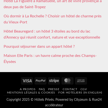
Hôtel La Figuière à Ramatuelle, un art de vivre provençal à
deux pas de Saint-Tropez
Où dormir à La Rochelle ? Choisir un hôtel de charme près
du Vieux-Port
Hôtel Beauregard : un hôtel 3 étoiles au bord du lac
d’Annecy qui réunit confort, nature et vue exceptionnelle
Pourquoi séjourner dans un appart hôtel ?
Maison Elle Paris : un havre calme proche des Champs-
Élysées
Visa
PayPal
Stripe
MasterCard
Cash
On
A PROPOS
FAQ
PRESSE
CONTACT
CGV
Delivery
MENTIONS LÉGALES & COOKIES
FOR HOTELIERS (IN ENGLISH)
Copyright 2025 © Hôtels Privés. Powered by
Cityzeum
&
Rue24
accélérateur