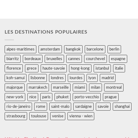
LES DESTINATIONS POPULAIRES
alpes-maritimes
amsterdam
bangkok
barcelone
berlin
biarritz
bordeaux
bruxelles
cannes
courchevel
espagne
florence
grece
haute-savoie
hong-kong
istanbul
italie
koh-samui
lisbonne
londres
lourdes
lyon
madrid
majorque
marrakech
marseille
miami
milan
montreal
new-york
nice
paris
phuket
porto-vecchio
prague
rio-de-janeiro
rome
saint-malo
sardaigne
savoie
shanghai
strasbourg
toulouse
venise
vienna - wien