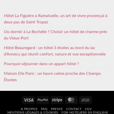
Hôtel La Figuière à Ramatuelle, un art de vivre provençal à
deux pas de Saint-Tropez
Où dormir à La Rochelle ? Choisir un hôtel de charme près
du Vieux-Port
Hôtel Beauregard : un hôtel 3 étoiles au bord du lac
d’Annecy qui réunit confort, nature et vue exceptionnelle
Pourquoi séjourner dans un appart hôtel ?
Maison Elle Paris : un havre calme proche des Champs-
Élysées
Visa
PayPal
Stripe
MasterCard
Cash
On
A PROPOS
FAQ
PRESSE
CONTACT
CGV
Delivery
MENTIONS LÉGALES & COOKIES
FOR HOTELIERS (IN ENGLISH)