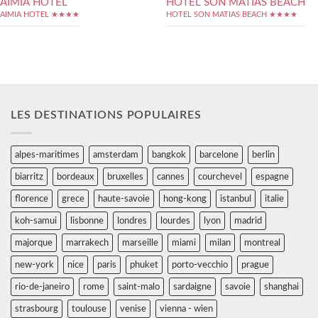
AIMIA HOTEL
HOTEL SON MATIAS BEACH
AIMIA HOTEL ★★★★
HOTEL SON MATIAS BEACH ★★★★
LES DESTINATIONS POPULAIRES
alpes-maritimes
amsterdam
bangkok
barcelone
berlin
biarritz
bordeaux
bruxelles
cannes
courchevel
espagne
florence
grece
haute-savoie
hong-kong
istanbul
italie
koh-samui
lisbonne
londres
lourdes
lyon
madrid
majorque
marrakech
marseille
miami
milan
montreal
new-york
nice
paris
phuket
porto-vecchio
prague
rio-de-janeiro
rome
saint-malo
sardaigne
savoie
shanghai
strasbourg
toulouse
venise
vienna - wien