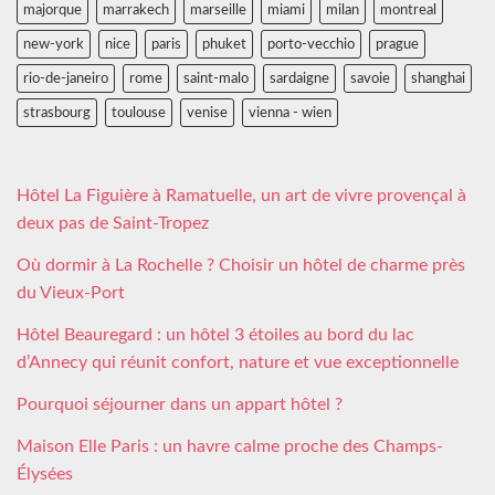
majorque
marrakech
marseille
miami
milan
montreal
new-york
nice
paris
phuket
porto-vecchio
prague
rio-de-janeiro
rome
saint-malo
sardaigne
savoie
shanghai
strasbourg
toulouse
venise
vienna - wien
Hôtel La Figuière à Ramatuelle, un art de vivre provençal à
deux pas de Saint-Tropez
Où dormir à La Rochelle ? Choisir un hôtel de charme près
du Vieux-Port
Hôtel Beauregard : un hôtel 3 étoiles au bord du lac
d’Annecy qui réunit confort, nature et vue exceptionnelle
Pourquoi séjourner dans un appart hôtel ?
Maison Elle Paris : un havre calme proche des Champs-
Élysées