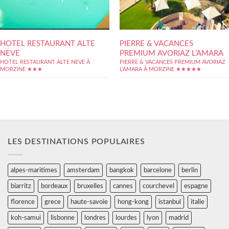
HOTEL RESTAURANT ALTE
PIERRE & VACANCES
NEVE
PREMIUM AVORIAZ L’AMARA
HOTEL RESTAURANT ALTE NEVE À
PIERRE & VACANCES PREMIUM AVORIAZ
MORZINE ★★★
L'AMARA À MORZINE ★★★★★
LES DESTINATIONS POPULAIRES
alpes-maritimes
amsterdam
bangkok
barcelone
berlin
biarritz
bordeaux
bruxelles
cannes
courchevel
espagne
florence
grece
haute-savoie
hong-kong
istanbul
italie
koh-samui
lisbonne
londres
lourdes
lyon
madrid