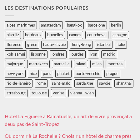
LES DESTINATIONS POPULAIRES
alpes-maritimes
amsterdam
bangkok
barcelone
berlin
biarritz
bordeaux
bruxelles
cannes
courchevel
espagne
florence
grece
haute-savoie
hong-kong
istanbul
italie
koh-samui
lisbonne
londres
lourdes
lyon
madrid
majorque
marrakech
marseille
miami
milan
montreal
new-york
nice
paris
phuket
porto-vecchio
prague
rio-de-janeiro
rome
saint-malo
sardaigne
savoie
shanghai
strasbourg
toulouse
venise
vienna - wien
Hôtel La Figuière à Ramatuelle, un art de vivre provençal à
deux pas de Saint-Tropez
Où dormir à La Rochelle ? Choisir un hôtel de charme près