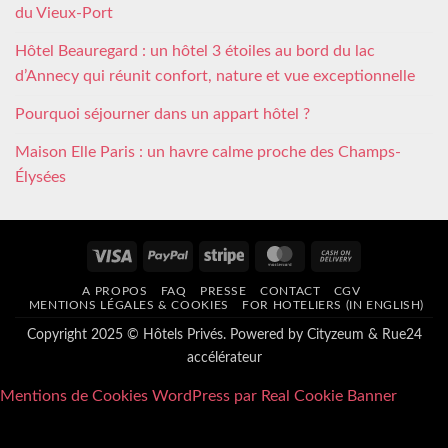
du Vieux-Port
Hôtel Beauregard : un hôtel 3 étoiles au bord du lac
d’Annecy qui réunit confort, nature et vue exceptionnelle
Pourquoi séjourner dans un appart hôtel ?
Maison Elle Paris : un havre calme proche des Champs-
Élysées
Visa
PayPal
Stripe
MasterCard
Cash
On
A PROPOS
FAQ
PRESSE
CONTACT
CGV
Delivery
MENTIONS LÉGALES & COOKIES
FOR HOTELIERS (IN ENGLISH)
Copyright 2025 © Hôtels Privés. Powered by
Cityzeum
&
Rue24
accélérateur
Mentions de Cookies WordPress par Real Cookie Banner