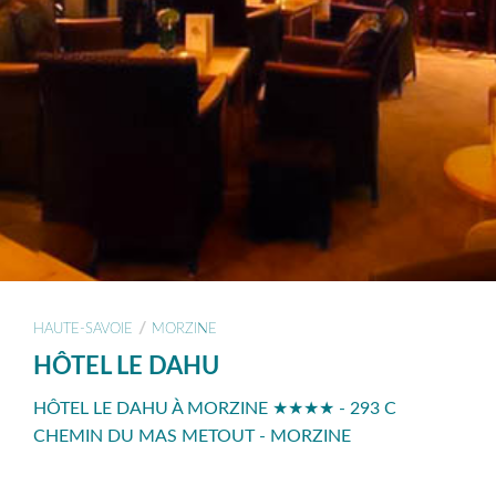
/
HAUTE-SAVOIE
MORZINE
HÔTEL LE DAHU
HÔTEL LE DAHU À MORZINE ★★★★ - 293 C
CHEMIN DU MAS METOUT - MORZINE