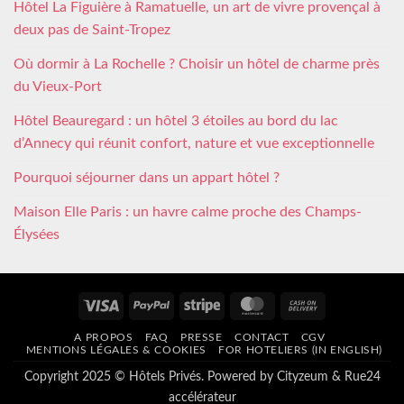
Hôtel La Figuière à Ramatuelle, un art de vivre provençal à
deux pas de Saint-Tropez
Où dormir à La Rochelle ? Choisir un hôtel de charme près
du Vieux-Port
Hôtel Beauregard : un hôtel 3 étoiles au bord du lac
d’Annecy qui réunit confort, nature et vue exceptionnelle
Pourquoi séjourner dans un appart hôtel ?
Maison Elle Paris : un havre calme proche des Champs-
Élysées
Visa
PayPal
Stripe
MasterCard
Cash
On
A PROPOS
FAQ
PRESSE
CONTACT
CGV
Delivery
MENTIONS LÉGALES & COOKIES
FOR HOTELIERS (IN ENGLISH)
Copyright 2025 © Hôtels Privés. Powered by
Cityzeum
&
Rue24
accélérateur