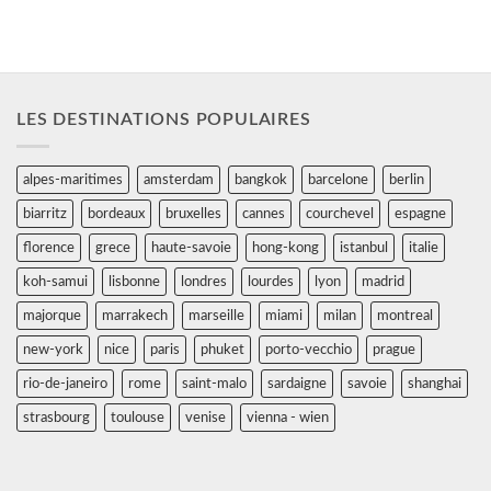
LES DESTINATIONS POPULAIRES
alpes-maritimes
amsterdam
bangkok
barcelone
berlin
biarritz
bordeaux
bruxelles
cannes
courchevel
espagne
florence
grece
haute-savoie
hong-kong
istanbul
italie
koh-samui
lisbonne
londres
lourdes
lyon
madrid
majorque
marrakech
marseille
miami
milan
montreal
new-york
nice
paris
phuket
porto-vecchio
prague
rio-de-janeiro
rome
saint-malo
sardaigne
savoie
shanghai
strasbourg
toulouse
venise
vienna - wien