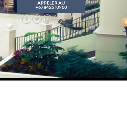
APPELER AU
+678425?0900