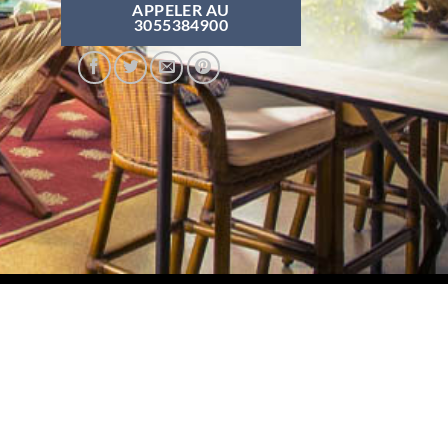
APPELER AU
3055384900