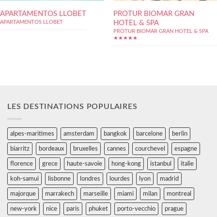
APARTAMENTOS LLOBET
PROTUR BIOMAR GRAN
HOTEL & SPA
APARTAMENTOS LLOBET
PROTUR BIOMAR GRAN HOTEL & SPA
★★★★★
LES DESTINATIONS POPULAIRES
alpes-maritimes
amsterdam
bangkok
barcelone
berlin
biarritz
bordeaux
bruxelles
cannes
courchevel
espagne
florence
grece
haute-savoie
hong-kong
istanbul
italie
koh-samui
lisbonne
londres
lourdes
lyon
madrid
majorque
marrakech
marseille
miami
milan
montreal
new-york
nice
paris
phuket
porto-vecchio
prague