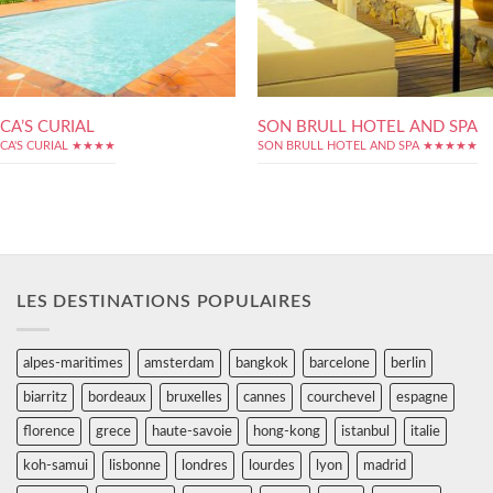
CA’S CURIAL
SON BRULL HOTEL AND SPA
CA'S CURIAL ★★★★
SON BRULL HOTEL AND SPA ★★★★★
LES DESTINATIONS POPULAIRES
alpes-maritimes
amsterdam
bangkok
barcelone
berlin
biarritz
bordeaux
bruxelles
cannes
courchevel
espagne
florence
grece
haute-savoie
hong-kong
istanbul
italie
koh-samui
lisbonne
londres
lourdes
lyon
madrid