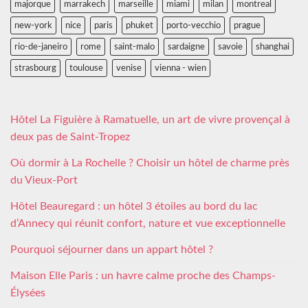
majorque
marrakech
marseille
miami
milan
montreal
new-york
nice
paris
phuket
porto-vecchio
prague
rio-de-janeiro
rome
saint-malo
sardaigne
savoie
shanghai
strasbourg
toulouse
venise
vienna - wien
Hôtel La Figuière à Ramatuelle, un art de vivre provençal à
deux pas de Saint-Tropez
Où dormir à La Rochelle ? Choisir un hôtel de charme près
du Vieux-Port
Hôtel Beauregard : un hôtel 3 étoiles au bord du lac
d’Annecy qui réunit confort, nature et vue exceptionnelle
Pourquoi séjourner dans un appart hôtel ?
Maison Elle Paris : un havre calme proche des Champs-
Élysées