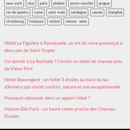
new-york
nice
paris
phuket
porto-vecchio
prague
rio-de-janeiro
rome
saint-malo
sardaigne
savoie
shanghai
strasbourg
toulouse
venise
vienna - wien
Hôtel La Figuière à Ramatuelle, un art de vivre provençal à
deux pas de Saint-Tropez
Où dormir à La Rochelle ? Choisir un hôtel de charme près
du Vieux-Port
Hôtel Beauregard : un hôtel 3 étoiles au bord du lac
d’Annecy qui réunit confort, nature et vue exceptionnelle
Pourquoi séjourner dans un appart hôtel ?
Maison Elle Paris : un havre calme proche des Champs-
Élysées