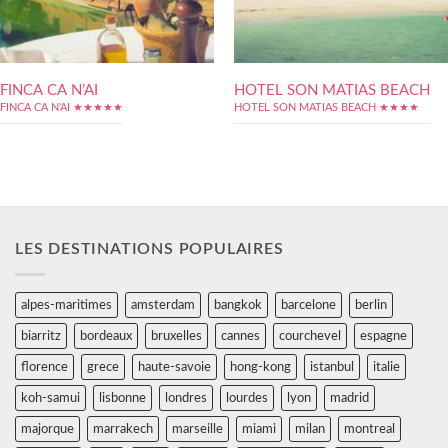
FINCA CA N’AI
HOTEL SON MATIAS BEACH
FINCA CA N'AI ★★★★★
HOTEL SON MATIAS BEACH ★★★★
LES DESTINATIONS POPULAIRES
alpes-maritimes
amsterdam
bangkok
barcelone
berlin
biarritz
bordeaux
bruxelles
cannes
courchevel
espagne
florence
grece
haute-savoie
hong-kong
istanbul
italie
koh-samui
lisbonne
londres
lourdes
lyon
madrid
majorque
marrakech
marseille
miami
milan
montreal