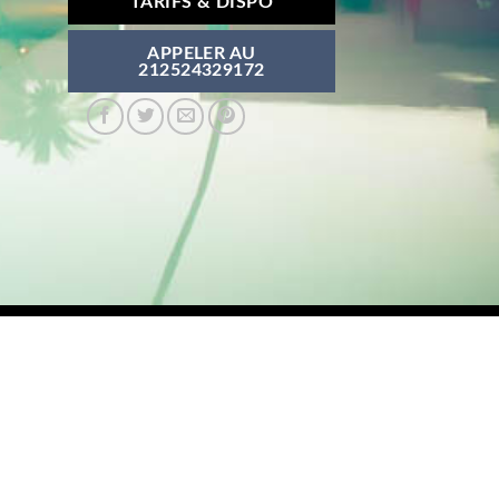
TARIFS & DISPO
APPELER AU
212524329172