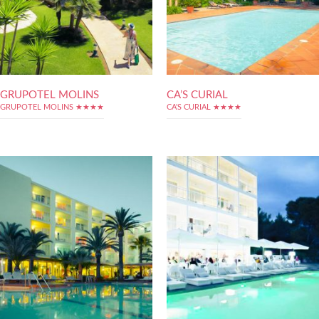
GRUPOTEL MOLINS
CA’S CURIAL
GRUPOTEL MOLINS ★★★★
CA'S CURIAL ★★★★