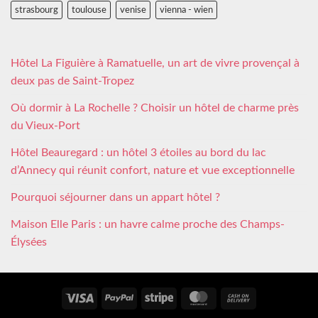
strasbourg
toulouse
venise
vienna - wien
Hôtel La Figuière à Ramatuelle, un art de vivre provençal à
deux pas de Saint-Tropez
Où dormir à La Rochelle ? Choisir un hôtel de charme près
du Vieux-Port
Hôtel Beauregard : un hôtel 3 étoiles au bord du lac
d’Annecy qui réunit confort, nature et vue exceptionnelle
Pourquoi séjourner dans un appart hôtel ?
Maison Elle Paris : un havre calme proche des Champs-
Élysées
Visa
PayPal
Stripe
MasterCard
Cash
On