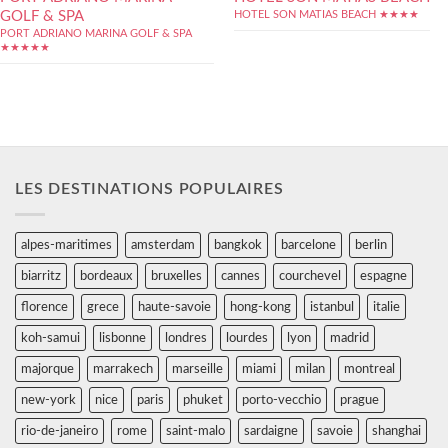
GOLF & SPA
HOTEL SON MATIAS BEACH ★★★★
PORT ADRIANO MARINA GOLF & SPA
★★★★★
LES DESTINATIONS POPULAIRES
alpes-maritimes
amsterdam
bangkok
barcelone
berlin
biarritz
bordeaux
bruxelles
cannes
courchevel
espagne
florence
grece
haute-savoie
hong-kong
istanbul
italie
koh-samui
lisbonne
londres
lourdes
lyon
madrid
majorque
marrakech
marseille
miami
milan
montreal
new-york
nice
paris
phuket
porto-vecchio
prague
rio-de-janeiro
rome
saint-malo
sardaigne
savoie
shanghai