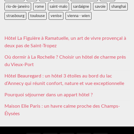
rio-de-janeiro
rome
saint-malo
sardaigne
savoie
shanghai
strasbourg
toulouse
venise
vienna - wien
Hôtel La Figuière à Ramatuelle, un art de vivre provençal à
deux pas de Saint-Tropez
Où dormir à La Rochelle ? Choisir un hôtel de charme près
du Vieux-Port
Hôtel Beauregard : un hôtel 3 étoiles au bord du lac
d’Annecy qui réunit confort, nature et vue exceptionnelle
Pourquoi séjourner dans un appart hôtel ?
Maison Elle Paris : un havre calme proche des Champs-
Élysées