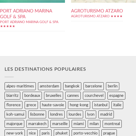
PORT ADRIANO MARINA
AGROTURISMO ATZARO
GOLF & SPA
AGROTURISMO ATZARO ★★★★
PORT ADRIANO MARINA GOLF & SPA
★★★★★
LES DESTINATIONS POPULAIRES
alpes-maritimes
amsterdam
bangkok
barcelone
berlin
biarritz
bordeaux
bruxelles
cannes
courchevel
espagne
florence
grece
haute-savoie
hong-kong
istanbul
italie
koh-samui
lisbonne
londres
lourdes
lyon
madrid
majorque
marrakech
marseille
miami
milan
montreal
new-york
nice
paris
phuket
porto-vecchio
prague