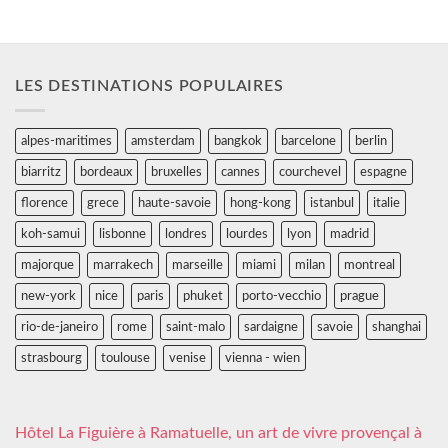
LES DESTINATIONS POPULAIRES
alpes-maritimes
amsterdam
bangkok
barcelone
berlin
biarritz
bordeaux
bruxelles
cannes
courchevel
espagne
florence
grece
haute-savoie
hong-kong
istanbul
italie
koh-samui
lisbonne
londres
lourdes
lyon
madrid
majorque
marrakech
marseille
miami
milan
montreal
new-york
nice
paris
phuket
porto-vecchio
prague
rio-de-janeiro
rome
saint-malo
sardaigne
savoie
shanghai
strasbourg
toulouse
venise
vienna - wien
Hôtel La Figuière à Ramatuelle, un art de vivre provençal à