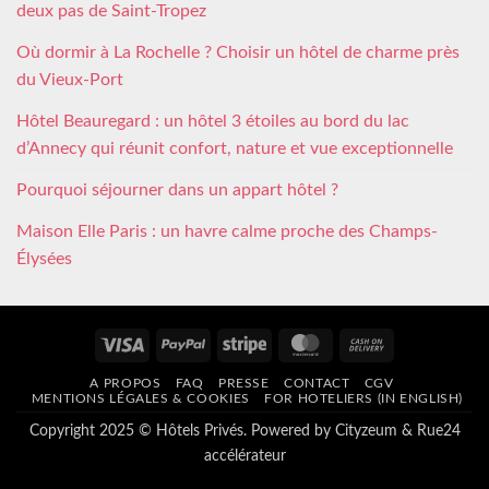
deux pas de Saint-Tropez
Où dormir à La Rochelle ? Choisir un hôtel de charme près
du Vieux-Port
Hôtel Beauregard : un hôtel 3 étoiles au bord du lac
d’Annecy qui réunit confort, nature et vue exceptionnelle
Pourquoi séjourner dans un appart hôtel ?
Maison Elle Paris : un havre calme proche des Champs-
Élysées
Visa
PayPal
Stripe
MasterCard
Cash
On
A PROPOS
FAQ
PRESSE
CONTACT
CGV
Delivery
MENTIONS LÉGALES & COOKIES
FOR HOTELIERS (IN ENGLISH)
Copyright 2025 © Hôtels Privés. Powered by
Cityzeum
&
Rue24
accélérateur