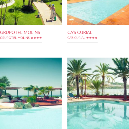
GRUPOTEL MOLINS
CA’S CURIAL
GRUPOTEL MOLINS ★★★★
CA'S CURIAL ★★★★