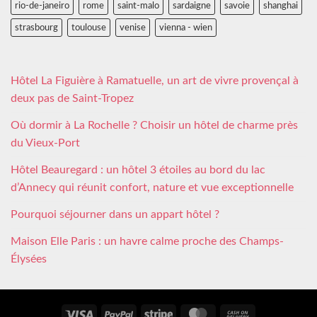
rio-de-janeiro
rome
saint-malo
sardaigne
savoie
shanghai
strasbourg
toulouse
venise
vienna - wien
Hôtel La Figuière à Ramatuelle, un art de vivre provençal à
deux pas de Saint-Tropez
Où dormir à La Rochelle ? Choisir un hôtel de charme près
du Vieux-Port
Hôtel Beauregard : un hôtel 3 étoiles au bord du lac
d’Annecy qui réunit confort, nature et vue exceptionnelle
Pourquoi séjourner dans un appart hôtel ?
Maison Elle Paris : un havre calme proche des Champs-
Élysées
Visa
PayPal
Stripe
MasterCard
Cash