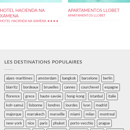
HOTEL HACIENDA NA
APARTAMENTOS LLOBET
XAMENA
APARTAMENTOS LLOBET
HOTEL HACIENDA NA XAMENA ★★★★
LES DESTINATIONS POPULAIRES
alpes-maritimes
amsterdam
bangkok
barcelone
berlin
biarritz
bordeaux
bruxelles
cannes
courchevel
espagne
florence
grece
haute-savoie
hong-kong
istanbul
italie
koh-samui
lisbonne
londres
lourdes
lyon
madrid
majorque
marrakech
marseille
miami
milan
montreal
new-york
nice
paris
phuket
porto-vecchio
prague