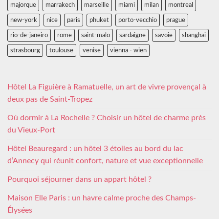
majorque
marrakech
marseille
miami
milan
montreal
new-york
nice
paris
phuket
porto-vecchio
prague
rio-de-janeiro
rome
saint-malo
sardaigne
savoie
shanghai
strasbourg
toulouse
venise
vienna - wien
Hôtel La Figuière à Ramatuelle, un art de vivre provençal à
deux pas de Saint-Tropez
Où dormir à La Rochelle ? Choisir un hôtel de charme près
du Vieux-Port
Hôtel Beauregard : un hôtel 3 étoiles au bord du lac
d’Annecy qui réunit confort, nature et vue exceptionnelle
Pourquoi séjourner dans un appart hôtel ?
Maison Elle Paris : un havre calme proche des Champs-
Élysées