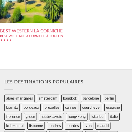
BEST WESTERN LA CORNICHE
BEST WESTERN LA CORNICHE À TOULON
★★★★
LES DESTINATIONS POPULAIRES
alpes-maritimes
amsterdam
bangkok
barcelone
berlin
biarritz
bordeaux
bruxelles
cannes
courchevel
espagne
florence
grece
haute-savoie
hong-kong
istanbul
italie
koh-samui
lisbonne
londres
lourdes
lyon
madrid