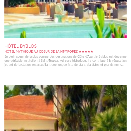
HÔTEL BYBLOS
HÔTEL MYTHIQUE AU COEUR DE SAINT-TROPEZ ★★★★★
En plein coeur de la plus courue des destinations de Côte d'Azur, le Byblos est devenue
une véritable institution à Saint-Tropez. Adresse historique, il a contribué à la réputation
jet set de la station, en accueillant une longue liste de stars, d'artistes et grands noms...