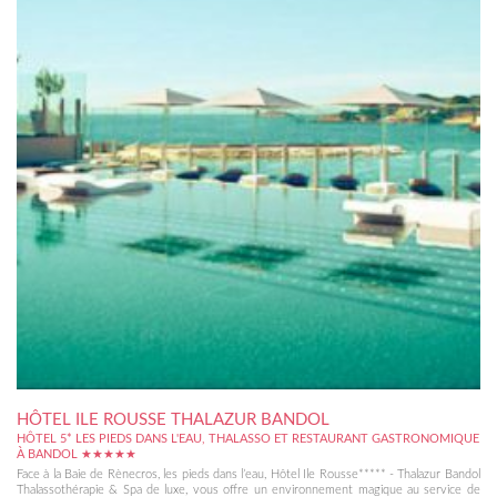
HÔTEL ILE ROUSSE THALAZUR BANDOL
HÔTEL 5* LES PIEDS DANS L'EAU, THALASSO ET RESTAURANT GASTRONOMIQUE
À BANDOL ★★★★★
Face à la Baie de Rènecros, les pieds dans l’eau, Hôtel Ile Rousse***** - Thalazur Bandol
Thalassothérapie & Spa de luxe, vous offre un environnement magique au service de