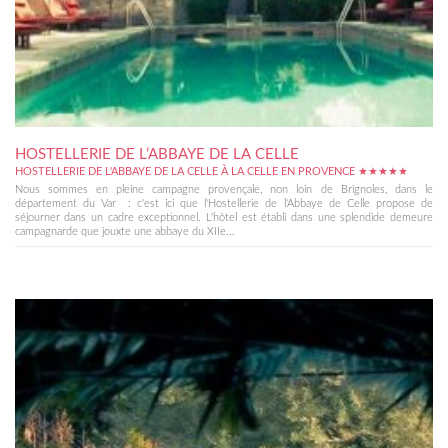
HOSTELLERIE DE L’ABBAYE DE LA CELLE
HOSTELLERIE DE L'ABBAYE DE LA CELLE À LA CELLE EN PROVENCE ★★★★★
Nous sommes en pleine campagne provençale, non loin de Brignoles, dans le
département du Var : c'est ici que l'Hostellerie de l'Abbaye de Celle propose de
séjourner dans un cadre exceptionnel. L'hôtel est établi dans une splendide demeure
campagnarde que jouxte une abbaye du XIIe...