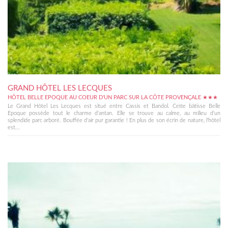
GRAND HÔTEL LES LECQUES
HÔTEL BELLE EPOQUE AU COEUR D'UN PARC SUR LA CÔTE PROVENÇALE ★★★
Le Grand Hôtel Les Lecques est situé entre Cassis et Bandol. Cette bâtisse Belle
Epoque possède tout le charme d'antan. Elle se trouve au calme, au milieu d'un
splendide parc arboré. Bouffée d'air pur garantie ! En plus de son écrin de nature, l'hôtel
est...