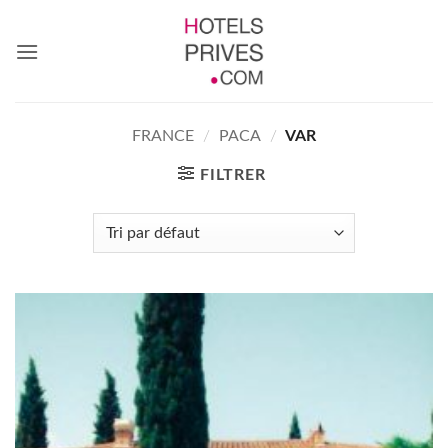
Passer
au
contenu
FRANCE
/
PACA
/
VAR
FILTRER