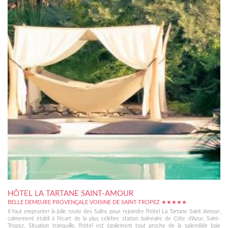
HÔTEL LA TARTANE SAINT-AMOUR
BELLE DEMEURE PROVENÇALE VOISINE DE SAINT-TROPEZ ★★★★★
Il faut emprunter la jolie route des Salins pour rejoindre l'hôtel La Tartane Saint Amour,
calmement établi à l'écart de la plus célèbre station balnéaire de Côte d'Azur, Saint-
Tropez. Situation tranquille, l'hôtel est également tout proche de la splendide baie