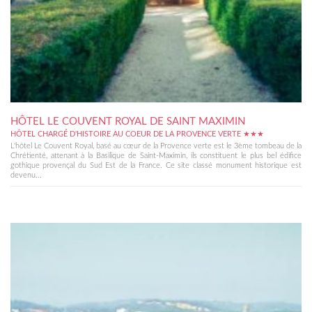
HÔTEL LE COUVENT ROYAL DE SAINT MAXIMIN
HÔTEL CHARGÉ D'HISTOIRE AU COEUR DE LA PROVENCE VERTE ★★★
L'hôtel Le Couvent Royal, basé au cœur de la Provence verte est le 3ème tombeau de la
Chrétienté, attenant à la Basilique de Saint-Maximin, ils constituent le plus bel édifice
gothique provençal du Sud Est de la France. Ce site classé monument historique est
devenu...