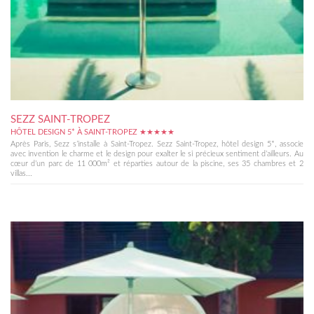
SEZZ SAINT-TROPEZ
HÔTEL DESIGN 5* À SAINT-TROPEZ ★★★★★
Après Paris, Sezz s’installe à Saint-Tropez. Sezz Saint-Tropez, hôtel design 5*, associe
avec invention le charme et le design pour exalter le si précieux sentiment d’ailleurs. Au
cœur d’un parc de 11 000m² et réparties autour de la piscine, ses 35 chambres et 2
villas...