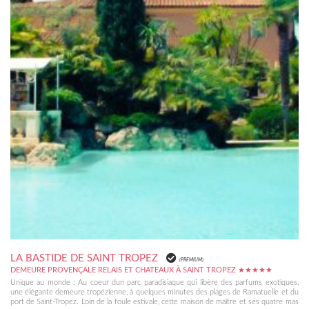
LA BASTIDE DE SAINT TROPEZ
(PREMIUM)
DEMEURE PROVENÇALE RELAIS ET CHATEAUX À SAINT TROPEZ ★★★★★
Unique au monde : Au coeur dun parc paradisiaque qui libère des parfums exotiques,
une élégante demeure tropézienne, à quelques minutes des plages de Ramatuelle et du
port de Saint-Tropez. Loin de la foule estivale, cette maison de maître et ses quatre mas