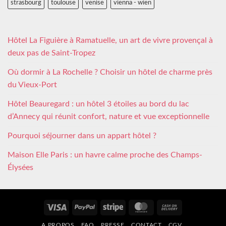
strasbourg
toulouse
venise
vienna - wien
Hôtel La Figuière à Ramatuelle, un art de vivre provençal à
deux pas de Saint-Tropez
Où dormir à La Rochelle ? Choisir un hôtel de charme près
du Vieux-Port
Hôtel Beauregard : un hôtel 3 étoiles au bord du lac
d’Annecy qui réunit confort, nature et vue exceptionnelle
Pourquoi séjourner dans un appart hôtel ?
Maison Elle Paris : un havre calme proche des Champs-
Élysées
Visa
PayPal
Stripe
MasterCard
Cash
On
A PROPOS
FAQ
PRESSE
CONTACT
CGV