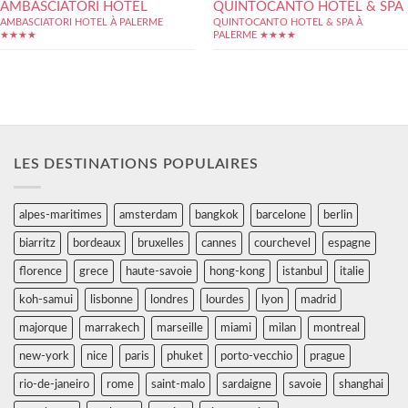
AMBASCIATORI HOTEL
QUINTOCANTO HOTEL & SPA
AMBASCIATORI HOTEL À PALERME
QUINTOCANTO HOTEL & SPA À
★★★★
PALERME ★★★★
LES DESTINATIONS POPULAIRES
alpes-maritimes
amsterdam
bangkok
barcelone
berlin
biarritz
bordeaux
bruxelles
cannes
courchevel
espagne
florence
grece
haute-savoie
hong-kong
istanbul
italie
koh-samui
lisbonne
londres
lourdes
lyon
madrid
majorque
marrakech
marseille
miami
milan
montreal
new-york
nice
paris
phuket
porto-vecchio
prague
rio-de-janeiro
rome
saint-malo
sardaigne
savoie
shanghai