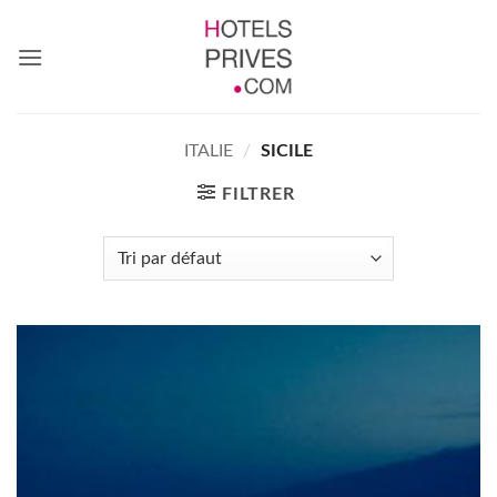
Passer
au
contenu
ITALIE
/
SICILE
FILTRER