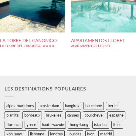
LA TORRE DEL CANONIGO
APARTAMENTOS LLOBET
LA TORRE DEL CANONIGO ★★★★
APARTAMENTOS LLOBET
LES DESTINATIONS POPULAIRES
alpes-maritimes
amsterdam
bangkok
barcelone
berlin
biarritz
bordeaux
bruxelles
cannes
courchevel
espagne
florence
grece
haute-savoie
hong-kong
istanbul
italie
koh-samui
lisbonne
londres
lourdes
lyon
madrid