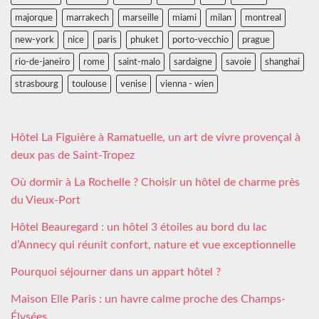
majorque
marrakech
marseille
miami
milan
montreal
new-york
nice
paris
phuket
porto-vecchio
prague
rio-de-janeiro
rome
saint-malo
sardaigne
savoie
shanghai
strasbourg
toulouse
venise
vienna - wien
Hôtel La Figuière à Ramatuelle, un art de vivre provençal à
deux pas de Saint-Tropez
Où dormir à La Rochelle ? Choisir un hôtel de charme près
du Vieux-Port
Hôtel Beauregard : un hôtel 3 étoiles au bord du lac
d’Annecy qui réunit confort, nature et vue exceptionnelle
Pourquoi séjourner dans un appart hôtel ?
Maison Elle Paris : un havre calme proche des Champs-
Élysées