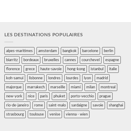
LES DESTINATIONS POPULAIRES
alpes-maritimes
amsterdam
bangkok
barcelone
berlin
biarritz
bordeaux
bruxelles
cannes
courchevel
espagne
florence
grece
haute-savoie
hong-kong
istanbul
italie
koh-samui
lisbonne
londres
lourdes
lyon
madrid
majorque
marrakech
marseille
miami
milan
montreal
new-york
nice
paris
phuket
porto-vecchio
prague
rio-de-janeiro
rome
saint-malo
sardaigne
savoie
shanghai
strasbourg
toulouse
venise
vienna - wien