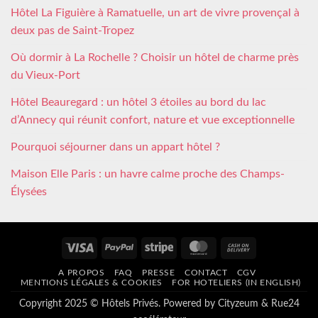
Hôtel La Figuière à Ramatuelle, un art de vivre provençal à
deux pas de Saint-Tropez
Où dormir à La Rochelle ? Choisir un hôtel de charme près
du Vieux-Port
Hôtel Beauregard : un hôtel 3 étoiles au bord du lac
d’Annecy qui réunit confort, nature et vue exceptionnelle
Pourquoi séjourner dans un appart hôtel ?
Maison Elle Paris : un havre calme proche des Champs-
Élysées
Visa
PayPal
Stripe
MasterCard
Cash
On
A PROPOS
FAQ
PRESSE
CONTACT
CGV
Delivery
MENTIONS LÉGALES & COOKIES
FOR HOTELIERS (IN ENGLISH)
Copyright 2025 © Hôtels Privés. Powered by
Cityzeum
&
Rue24