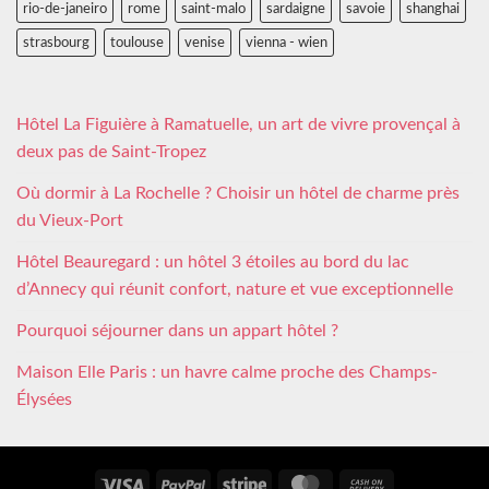
rio-de-janeiro
rome
saint-malo
sardaigne
savoie
shanghai
strasbourg
toulouse
venise
vienna - wien
Hôtel La Figuière à Ramatuelle, un art de vivre provençal à
deux pas de Saint-Tropez
Où dormir à La Rochelle ? Choisir un hôtel de charme près
du Vieux-Port
Hôtel Beauregard : un hôtel 3 étoiles au bord du lac
d’Annecy qui réunit confort, nature et vue exceptionnelle
Pourquoi séjourner dans un appart hôtel ?
Maison Elle Paris : un havre calme proche des Champs-
Élysées
Visa
PayPal
Stripe
MasterCard
Cash