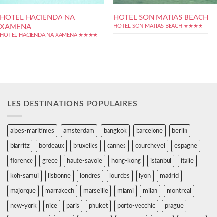
HOTEL HACIENDA NA
HOTEL SON MATIAS BEACH
XAMENA
HOTEL SON MATIAS BEACH ★★★★
HOTEL HACIENDA NA XAMENA ★★★★
LES DESTINATIONS POPULAIRES
alpes-maritimes
amsterdam
bangkok
barcelone
berlin
biarritz
bordeaux
bruxelles
cannes
courchevel
espagne
florence
grece
haute-savoie
hong-kong
istanbul
italie
koh-samui
lisbonne
londres
lourdes
lyon
madrid
majorque
marrakech
marseille
miami
milan
montreal
new-york
nice
paris
phuket
porto-vecchio
prague