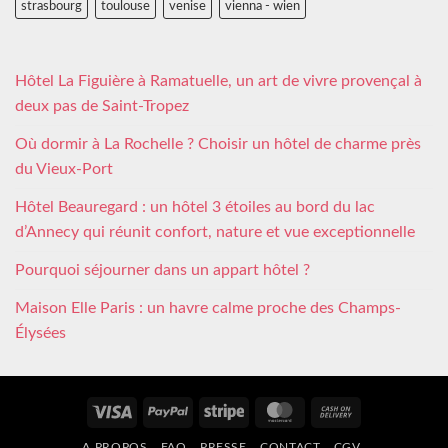
strasbourg
toulouse
venise
vienna - wien
Hôtel La Figuière à Ramatuelle, un art de vivre provençal à
deux pas de Saint-Tropez
Où dormir à La Rochelle ? Choisir un hôtel de charme près
du Vieux-Port
Hôtel Beauregard : un hôtel 3 étoiles au bord du lac
d’Annecy qui réunit confort, nature et vue exceptionnelle
Pourquoi séjourner dans un appart hôtel ?
Maison Elle Paris : un havre calme proche des Champs-
Élysées
Visa
PayPal
Stripe
MasterCard
Cash
On
A PROPOS
FAQ
PRESSE
CONTACT
CGV