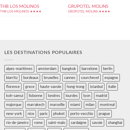
THB LOS MOLINOS
GRUPOTEL MOLINS
THB LOS MOLINOS ★★★★
GRUPOTEL MOLINS ★★★★
LES DESTINATIONS POPULAIRES
alpes-maritimes
amsterdam
bangkok
barcelone
berlin
biarritz
bordeaux
bruxelles
cannes
courchevel
espagne
florence
grece
haute-savoie
hong-kong
istanbul
italie
koh-samui
lisbonne
londres
lourdes
lyon
madrid
majorque
marrakech
marseille
miami
milan
montreal
new-york
nice
paris
phuket
porto-vecchio
prague
rio-de-janeiro
rome
saint-malo
sardaigne
savoie
shanghai