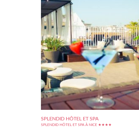
SPLENDID HÔTEL ET SPA
SPLENDID HÔTEL ET SPA À NICE ★★★★
Bénéficiant d'une excellente situation à Nice, le Splendid H
& Spa permet de séjourner en plein centre-ville, dan