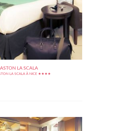
 ASTON LA SCALA
STON LA SCALA À NICE ★★★★
rge façade sur l'avenue Felix Faure, l'Hôtel Aston La
t en imposer. Cet établissement de standing profite
 d'une excellente situation, en plein centre-ville de
 place Masséna à deux pas, le tram pour rejoindre
la gare, le...