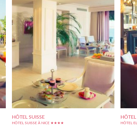
HÔTEL SUISSE
HÔTEL
HÔTEL SUISSE À NICE ★★★★
HÔTEL E
otel
En contrebas de la Colline du Château, sur le quai Rauba-
Sur le bou
s un
Capeu, l'Hôtel Suisse offre une vue imprenable sur la Baie des
centre-vi