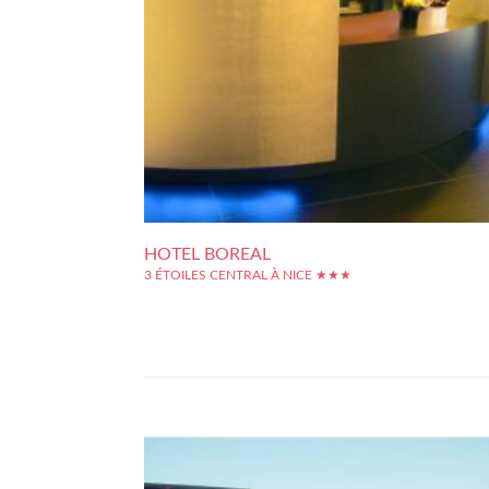
HOTEL BOREAL
3 ÉTOILES CENTRAL À NICE ★★★
La situation de l'hôtel Boréal est à la fois pratique et centr
Pratique, car sa proximité avec la gare SNCF et le tra
facilite les déplacements, central, car nous sommes en p
quartier commerçant, à 10 minutes de la Place Masséna o
la Promenade...