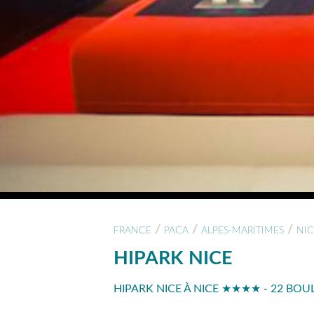
/
/
/
FRANCE
PACA
ALPES-MARITIMES
NIC
HIPARK NICE
HIPARK NICE À NICE ★★★★ - 22 BOU