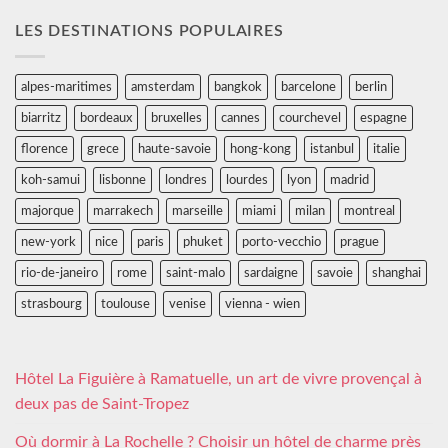
LES DESTINATIONS POPULAIRES
alpes-maritimes
amsterdam
bangkok
barcelone
berlin
biarritz
bordeaux
bruxelles
cannes
courchevel
espagne
florence
grece
haute-savoie
hong-kong
istanbul
italie
koh-samui
lisbonne
londres
lourdes
lyon
madrid
majorque
marrakech
marseille
miami
milan
montreal
new-york
nice
paris
phuket
porto-vecchio
prague
rio-de-janeiro
rome
saint-malo
sardaigne
savoie
shanghai
strasbourg
toulouse
venise
vienna - wien
Hôtel La Figuière à Ramatuelle, un art de vivre provençal à
deux pas de Saint-Tropez
Où dormir à La Rochelle ? Choisir un hôtel de charme près