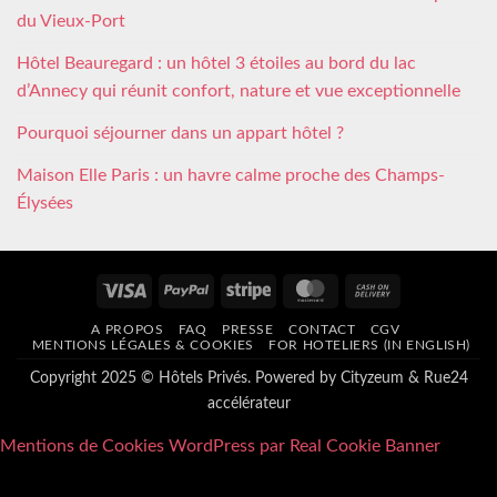
du Vieux-Port
Hôtel Beauregard : un hôtel 3 étoiles au bord du lac
d’Annecy qui réunit confort, nature et vue exceptionnelle
Pourquoi séjourner dans un appart hôtel ?
Maison Elle Paris : un havre calme proche des Champs-
Élysées
Visa
PayPal
Stripe
MasterCard
Cash
On
A PROPOS
FAQ
PRESSE
CONTACT
CGV
Delivery
MENTIONS LÉGALES & COOKIES
FOR HOTELIERS (IN ENGLISH)
Copyright 2025 © Hôtels Privés. Powered by
Cityzeum
&
Rue24
accélérateur
Mentions de Cookies WordPress par Real Cookie Banner