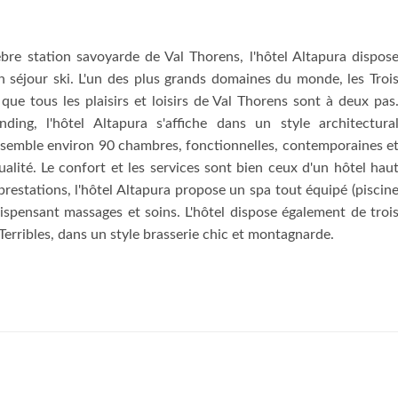
re station savoyarde de Val Thorens, l'hôtel Altapura dispos
n séjour ski. L'un des plus grands domaines du monde, les Troi
s que tous les plaisirs et loisirs de Val Thorens sont à deux pas
ding, l'hôtel Altapura s'affiche dans un style architectura
assemble environ 90 chambres, fonctionnelles, contemporaines e
alité. Le confort et les services sont bien ceux d'un hôtel hau
restations, l'hôtel Altapura propose un spa tout équipé (piscin
, dispensant massages et soins. L'hôtel dispose également de troi
Terribles, dans un style brasserie chic et montagnarde.