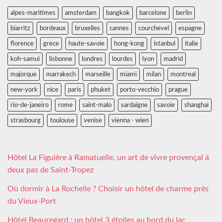
alpes-maritimes
amsterdam
bangkok
barcelone
berlin
biarritz
bordeaux
bruxelles
cannes
courchevel
espagne
florence
grece
haute-savoie
hong-kong
istanbul
italie
koh-samui
lisbonne
londres
lourdes
lyon
madrid
majorque
marrakech
marseille
miami
milan
montreal
new-york
nice
paris
phuket
porto-vecchio
prague
rio-de-janeiro
rome
saint-malo
sardaigne
savoie
shanghai
strasbourg
toulouse
venise
vienna - wien
Hôtel La Figuière à Ramatuelle, un art de vivre provençal à
deux pas de Saint-Tropez
Où dormir à La Rochelle ? Choisir un hôtel de charme près
du Vieux-Port
Hôtel Beauregard : un hôtel 3 étoiles au bord du lac