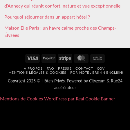
d’Annecy qui réunit confort, nature et vue exceptionnelle
Pourquoi séjourner dans un appart hôtel ?
Maison Elle Paris : un havre calme proche des Champs-
Élysées
Visa
PayPal
Stripe
MasterCard
Cash
On
A PROPOS
FAQ
PRESSE
CONTACT
CGV
Delivery
MENTIONS LÉGALES & COOKIES
FOR HOTELIERS (IN ENGLISH)
Copyright 2025 © Hôtels Privés. Powered by
Cityzeum
&
Rue24
accélérateur
Mentions de Cookies WordPress par Real Cookie Banner