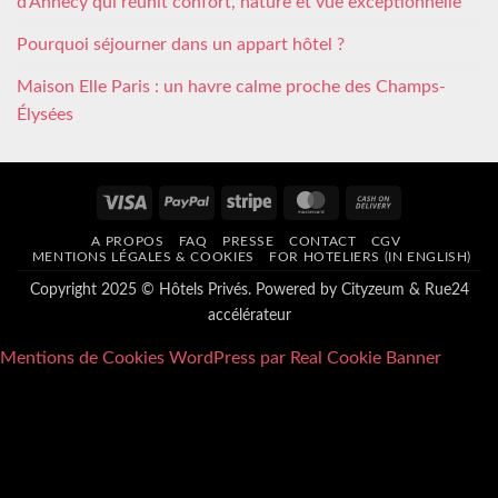
d’Annecy qui réunit confort, nature et vue exceptionnelle
Pourquoi séjourner dans un appart hôtel ?
Maison Elle Paris : un havre calme proche des Champs-
Élysées
Visa
PayPal
Stripe
MasterCard
Cash
On
A PROPOS
FAQ
PRESSE
CONTACT
CGV
Delivery
MENTIONS LÉGALES & COOKIES
FOR HOTELIERS (IN ENGLISH)
Copyright 2025 © Hôtels Privés. Powered by
Cityzeum
&
Rue24
accélérateur
Mentions de Cookies WordPress par Real Cookie Banner