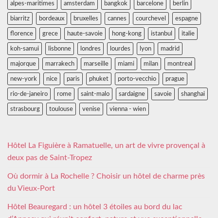
alpes-maritimes
amsterdam
bangkok
barcelone
berlin
biarritz
bordeaux
bruxelles
cannes
courchevel
espagne
florence
grece
haute-savoie
hong-kong
istanbul
italie
koh-samui
lisbonne
londres
lourdes
lyon
madrid
majorque
marrakech
marseille
miami
milan
montreal
new-york
nice
paris
phuket
porto-vecchio
prague
rio-de-janeiro
rome
saint-malo
sardaigne
savoie
shanghai
strasbourg
toulouse
venise
vienna - wien
Hôtel La Figuière à Ramatuelle, un art de vivre provençal à
deux pas de Saint-Tropez
Où dormir à La Rochelle ? Choisir un hôtel de charme près
du Vieux-Port
Hôtel Beauregard : un hôtel 3 étoiles au bord du lac