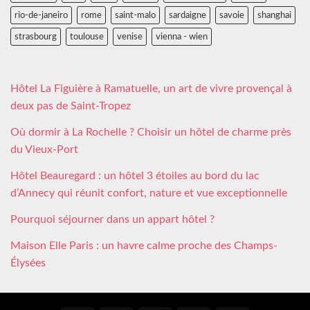
rio-de-janeiro
rome
saint-malo
sardaigne
savoie
shanghai
strasbourg
toulouse
venise
vienna - wien
Hôtel La Figuière à Ramatuelle, un art de vivre provençal à
deux pas de Saint-Tropez
Où dormir à La Rochelle ? Choisir un hôtel de charme près
du Vieux-Port
Hôtel Beauregard : un hôtel 3 étoiles au bord du lac
d’Annecy qui réunit confort, nature et vue exceptionnelle
Pourquoi séjourner dans un appart hôtel ?
Maison Elle Paris : un havre calme proche des Champs-
Élysées