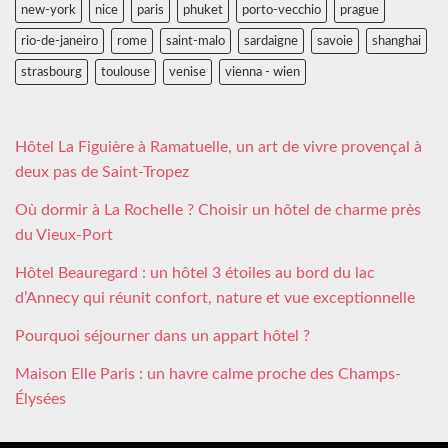
new-york
nice
paris
phuket
porto-vecchio
prague
rio-de-janeiro
rome
saint-malo
sardaigne
savoie
shanghai
strasbourg
toulouse
venise
vienna - wien
Hôtel La Figuière à Ramatuelle, un art de vivre provençal à
deux pas de Saint-Tropez
Où dormir à La Rochelle ? Choisir un hôtel de charme près
du Vieux-Port
Hôtel Beauregard : un hôtel 3 étoiles au bord du lac
d’Annecy qui réunit confort, nature et vue exceptionnelle
Pourquoi séjourner dans un appart hôtel ?
Maison Elle Paris : un havre calme proche des Champs-
Élysées