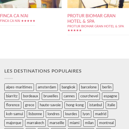
FINCA CA N’AI
PROTUR BIOMAR GRAN
HOTEL & SPA
FINCA CA N'AI ★★★★★
PROTUR BIOMAR GRAN HOTEL & SPA
★★★★★
LES DESTINATIONS POPULAIRES
alpes-maritimes
amsterdam
bangkok
barcelone
berlin
biarritz
bordeaux
bruxelles
cannes
courchevel
espagne
florence
grece
haute-savoie
hong-kong
istanbul
italie
koh-samui
lisbonne
londres
lourdes
lyon
madrid
majorque
marrakech
marseille
miami
milan
montreal