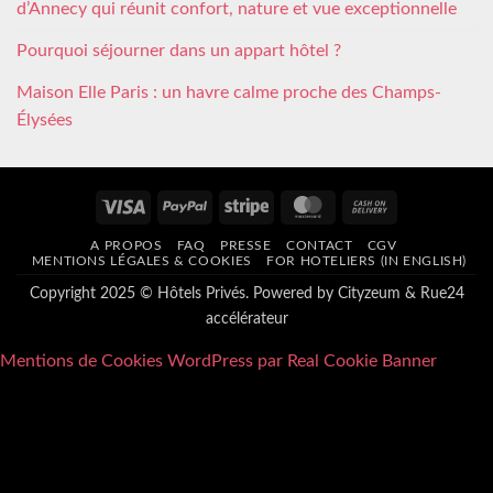
d’Annecy qui réunit confort, nature et vue exceptionnelle
Pourquoi séjourner dans un appart hôtel ?
Maison Elle Paris : un havre calme proche des Champs-
Élysées
Visa
PayPal
Stripe
MasterCard
Cash
On
A PROPOS
FAQ
PRESSE
CONTACT
CGV
Delivery
MENTIONS LÉGALES & COOKIES
FOR HOTELIERS (IN ENGLISH)
Copyright 2025 © Hôtels Privés. Powered by
Cityzeum
&
Rue24
accélérateur
Mentions de Cookies WordPress par Real Cookie Banner