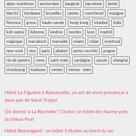
alpes-maritimes
amsterdam
bangkok
barcelone
berlin
biarritz
bordeaux
bruxelles
cannes
courchevel
espagne
florence
grece
haute-savoie
hong-kong
istanbul
italie
koh-samui
lisbonne
londres
lourdes
lyon
madrid
majorque
marrakech
marseille
miami
milan
montreal
new-york
nice
paris
phuket
porto-vecchio
prague
rio-de-janeiro
rome
saint-malo
sardaigne
savoie
shanghai
strasbourg
toulouse
venise
vienna - wien
Hôtel La Figuière à Ramatuelle, un art de vivre provençal à
deux pas de Saint-Tropez
Où dormir à La Rochelle ? Choisir un hôtel de charme près
du Vieux-Port
Hôtel Beauregard : un hôtel 3 étoiles au bord du lac