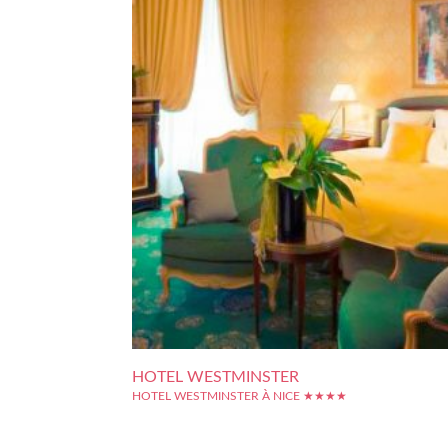
HOTEL WESTMINSTER
HOTEL WESTMINSTER À NICE ★★★★
Vénérable établissement de la Riviera, l'Hôtel Westminster
établi à Nice depuis 1878, et demeure aujourd'hui 
référence. Le cadre notamment, qui rappelle la Belle Epo