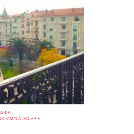
ARIA
E CHARME À NICE ★★★
sement Aria est un hôtel de charme en plein coeur de
ant sur un magnifique petite square verdoyant. Cet
is étoile a été implanté dans un superbe immeuble en