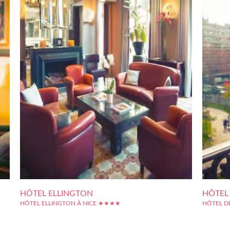
HÔTEL ELLINGTON
HÔTEL 
HÔTEL ELLINGTON À NICE ★★★★
HÔTEL D
 est
Sur le boulevard Dubouchage, l'Hôtel Ellington se situe en plein
L'établis
une
centre-ville de Nice. Une ligne de tram passe à deux pas de
Nice donn
que,
l'hôtel, qui relie aussi bien la gare SNCF que la Vieille Ville. Le
hôtel tro