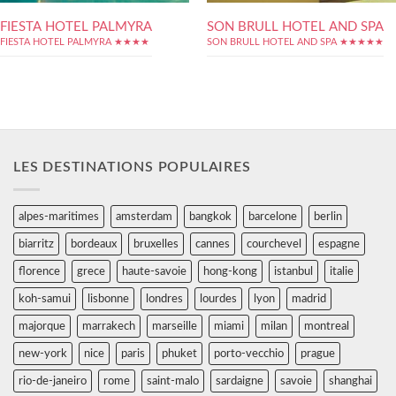
FIESTA HOTEL PALMYRA
SON BRULL HOTEL AND SPA
FIESTA HOTEL PALMYRA ★★★★
SON BRULL HOTEL AND SPA ★★★★★
LES DESTINATIONS POPULAIRES
alpes-maritimes
amsterdam
bangkok
barcelone
berlin
biarritz
bordeaux
bruxelles
cannes
courchevel
espagne
florence
grece
haute-savoie
hong-kong
istanbul
italie
koh-samui
lisbonne
londres
lourdes
lyon
madrid
majorque
marrakech
marseille
miami
milan
montreal
new-york
nice
paris
phuket
porto-vecchio
prague
rio-de-janeiro
rome
saint-malo
sardaigne
savoie
shanghai