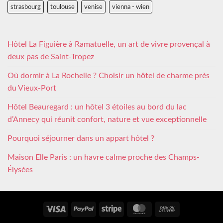
strasbourg
toulouse
venise
vienna - wien
Hôtel La Figuière à Ramatuelle, un art de vivre provençal à
deux pas de Saint-Tropez
Où dormir à La Rochelle ? Choisir un hôtel de charme près
du Vieux-Port
Hôtel Beauregard : un hôtel 3 étoiles au bord du lac
d’Annecy qui réunit confort, nature et vue exceptionnelle
Pourquoi séjourner dans un appart hôtel ?
Maison Elle Paris : un havre calme proche des Champs-
Élysées
Visa
PayPal
Stripe
MasterCard
Cash
On