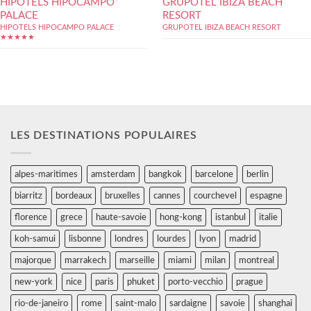
HIPOTELS HIPOCAMPO
GRUPOTEL IBIZA BEACH
PALACE
RESORT
HIPOTELS HIPOCAMPO PALACE
GRUPOTEL IBIZA BEACH RESORT
★★★★★
LES DESTINATIONS POPULAIRES
alpes-maritimes
amsterdam
bangkok
barcelone
berlin
biarritz
bordeaux
bruxelles
cannes
courchevel
espagne
florence
grece
haute-savoie
hong-kong
istanbul
italie
koh-samui
lisbonne
londres
lourdes
lyon
madrid
majorque
marrakech
marseille
miami
milan
montreal
new-york
nice
paris
phuket
porto-vecchio
prague
rio-de-janeiro
rome
saint-malo
sardaigne
savoie
shanghai