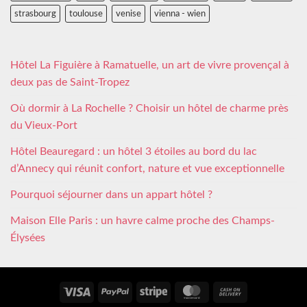
strasbourg
toulouse
venise
vienna - wien
Hôtel La Figuière à Ramatuelle, un art de vivre provençal à
deux pas de Saint-Tropez
Où dormir à La Rochelle ? Choisir un hôtel de charme près
du Vieux-Port
Hôtel Beauregard : un hôtel 3 étoiles au bord du lac
d’Annecy qui réunit confort, nature et vue exceptionnelle
Pourquoi séjourner dans un appart hôtel ?
Maison Elle Paris : un havre calme proche des Champs-
Élysées
Visa
PayPal
Stripe
MasterCard
Cash
On