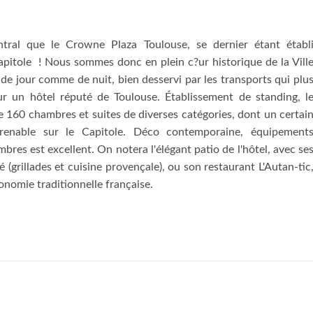
entral que le Crowne Plaza Toulouse, se dernier étant établ
apitole ! Nous sommes donc en plein c?ur historique de la Vill
 de jour comme de nuit, bien desservi par les transports qui plu
ur un hôtel réputé de Toulouse. Établissement de standing, l
 160 chambres et suites de diverses catégories, dont un certai
enable sur le Capitole. Déco contemporaine, équipement
res est excellent. On notera l'élégant patio de l'hôtel, avec se
é (grillades et cuisine provençale), ou son restaurant L'Autan-tic
onomie traditionnelle française.