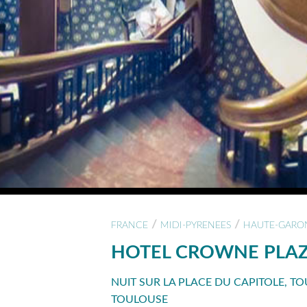
/
/
FRANCE
MIDI-PYRENEES
HAUTE-GARO
HOTEL CROWNE PLA
NUIT SUR LA PLACE DU CAPITOLE, T
TOULOUSE