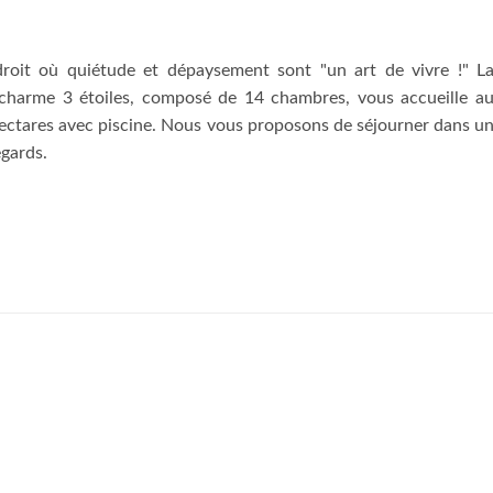
ndroit où quiétude et dépaysement sont "un art de vivre !" L
e charme 3 étoiles, composé de 14 chambres, vous accueille a
hectares avec piscine. Nous vous proposons de séjourner dans u
egards.