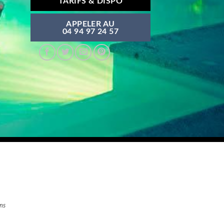
TARIFS & DISPO
APPELER AU
04 94 97 24 57
ns