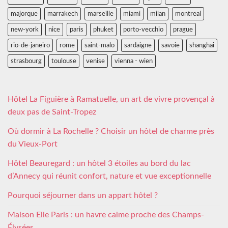
majorque
marrakech
marseille
miami
milan
montreal
new-york
nice
paris
phuket
porto-vecchio
prague
rio-de-janeiro
rome
saint-malo
sardaigne
savoie
shanghai
strasbourg
toulouse
venise
vienna - wien
Hôtel La Figuière à Ramatuelle, un art de vivre provençal à
deux pas de Saint-Tropez
Où dormir à La Rochelle ? Choisir un hôtel de charme près
du Vieux-Port
Hôtel Beauregard : un hôtel 3 étoiles au bord du lac
d’Annecy qui réunit confort, nature et vue exceptionnelle
Pourquoi séjourner dans un appart hôtel ?
Maison Elle Paris : un havre calme proche des Champs-
Élysées