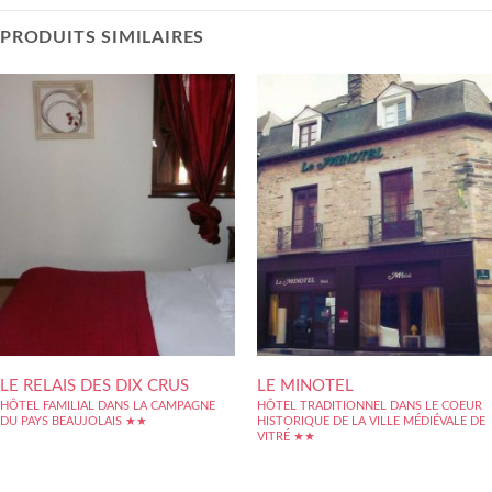
PRODUITS SIMILAIRES
LE RELAIS DES DIX CRUS
LE MINOTEL
HÔTEL FAMILIAL DANS LA CAMPAGNE
HÔTEL TRADITIONNEL DANS LE COEUR
DU PAYS BEAUJOLAIS ★★
HISTORIQUE DE LA VILLE MÉDIÉVALE DE
VITRÉ ★★
Petit hôtel familiale de campagne. Avec ces
10 chambres, Christa et Fabrice vous
Situé dans le cœur historique de la cité
accueillent pour une étape ou un séjour,
médiévale de Vitré dans le Pays des Marches
individuellement ou en groupe, façon
de Bretagne, le Minotel propose 15