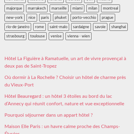
majorque
marrakech
marseille
miami
milan
montreal
new-york
nice
paris
phuket
porto-vecchio
prague
rio-de-janeiro
rome
saint-malo
sardaigne
savoie
shanghai
strasbourg
toulouse
venise
vienna - wien
Hôtel La Figuière à Ramatuelle, un art de vivre provençal à
deux pas de Saint-Tropez
Où dormir à La Rochelle ? Choisir un hôtel de charme près
du Vieux-Port
Hôtel Beauregard : un hôtel 3 étoiles au bord du lac
d’Annecy qui réunit confort, nature et vue exceptionnelle
Pourquoi séjourner dans un appart hôtel ?
Maison Elle Paris : un havre calme proche des Champs-