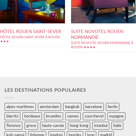
HÔTEL ROUEN SAINT-SEVER
SUITE NOVOTEL ROUEN
NORMANDIE
HÔTEL ROUEN SAINT-SEVER À ROUEN
★★★
SUITE NOVOTEL ROUEN NORMANDIE À
ROUEN ★★★★
LES DESTINATIONS POPULAIRES
alpes-maritimes
amsterdam
bangkok
barcelone
berlin
biarritz
bordeaux
bruxelles
cannes
courchevel
espagne
florence
grece
haute-savoie
hong-kong
istanbul
italie
koh-samui
lisbonne
londres
lourdes
lyon
madrid