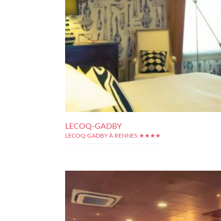
LECOQ-GADBY
LECOQ-GADBY À RENNES ★★★★