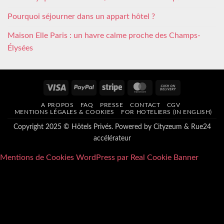
Pourquoi séjourner dans un appart hôtel ?
Maison Elle Paris : un havre calme proche des Champs-
Élysées
Visa
PayPal
Stripe
MasterCard
Cash
On
A PROPOS
FAQ
PRESSE
CONTACT
CGV
Delivery
MENTIONS LÉGALES & COOKIES
FOR HOTELIERS (IN ENGLISH)
Copyright 2025 © Hôtels Privés. Powered by
Cityzeum
&
Rue24
accélérateur
Mentions de Cookies WordPress par Real Cookie Banner