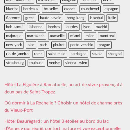
alpes-maritimes
amsterdam
bangkok
barcelone
berlin
biarritz
bordeaux
bruxelles
cannes
courchevel
espagne
florence
grece
haute-savoie
hong-kong
istanbul
italie
koh-samui
lisbonne
londres
lourdes
lyon
madrid
majorque
marrakech
marseille
miami
milan
montreal
new-york
nice
paris
phuket
porto-vecchio
prague
rio-de-janeiro
rome
saint-malo
sardaigne
savoie
shanghai
strasbourg
toulouse
venise
vienna - wien
Hôtel La Figuière à Ramatuelle, un art de vivre provençal à
deux pas de Saint-Tropez
Où dormir à La Rochelle ? Choisir un hôtel de charme près
du Vieux-Port
Hôtel Beauregard : un hôtel 3 étoiles au bord du lac
d’Annecy qui réunit confort, nature et vue exceptionnelle